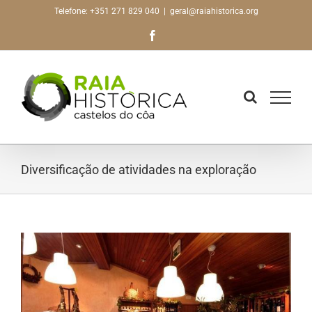
Skip
Telefone: +351 271 829 040
|
geral@raiahistorica.org
to
Facebook
content
Diversificação de atividades na exploração