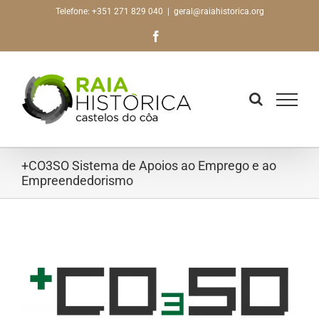
Skip
Telefone: +351 271 829 040
|
geral@raiahistorica.org
to
Facebook
content
+CO3SO Sistema de Apoios ao Emprego e ao
Empreendedorismo