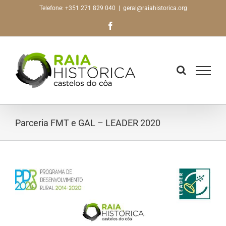
Skip
Telefone: +351 271 829 040
|
geral@raiahistorica.org
to
Facebook
content
Parceria FMT e GAL – LEADER 2020