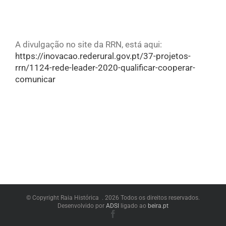
A divulgação no site da RRN, está aqui:
https://inovacao.rederural.gov.pt/37-projetos-
rrn/1124-rede-leader-2020-qualificar-cooperar-
comunicar
© Copyright Raia Histórica .
2026 Todos os direitos reservados.
Desenvolvido por
ADSI
ligado ao
beira.pt
Facebook