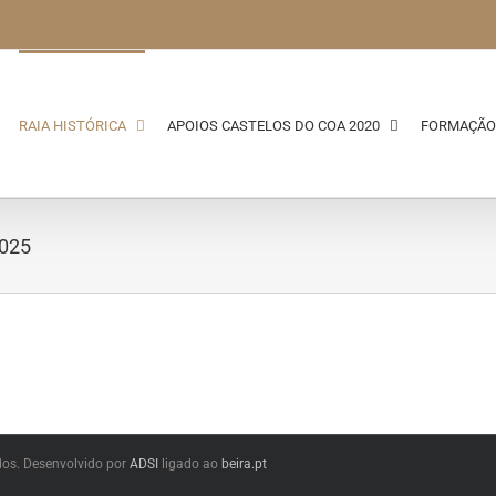
RAIA HISTÓRICA
APOIOS CASTELOS DO COA 2020
FORMAÇÃO
2025
dos. Desenvolvido por
ADSI
ligado ao
beira.pt