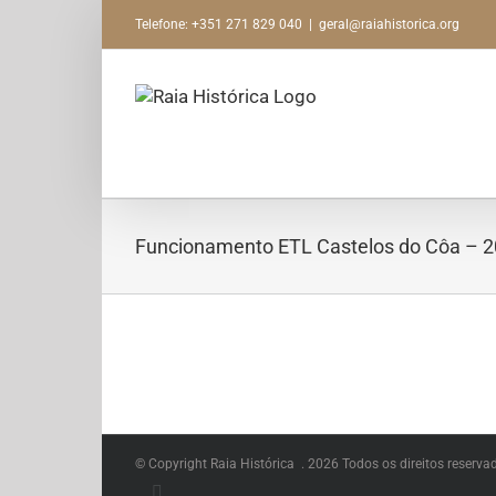
Skip
Telefone: +351 271 829 040
|
geral@raiahistorica.org
to
content
Funcionamento ETL Castelos do Côa – 
© Copyright Raia Histórica .
2026 Todos os direitos reserva
Facebook