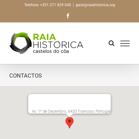
Skip
Telefone: +351 271 829 040
|
geral@raiahistorica.org
to
Facebook
content
CONTACTOS
Av. 1º de Dezembro, 6420 Trancoso, Portugal