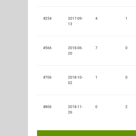
#254
2017-09-
4
1
13
#566
2018-06-
7
0
20
#706
2018-10-
1
0
02
#806
2018-11-
0
2
26