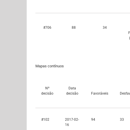
#706
88
34
F
Mapas contínuos
Nº
Data
decisão
decisão
Favoráveis
Desfa
#102
2017-02-
94
33
16