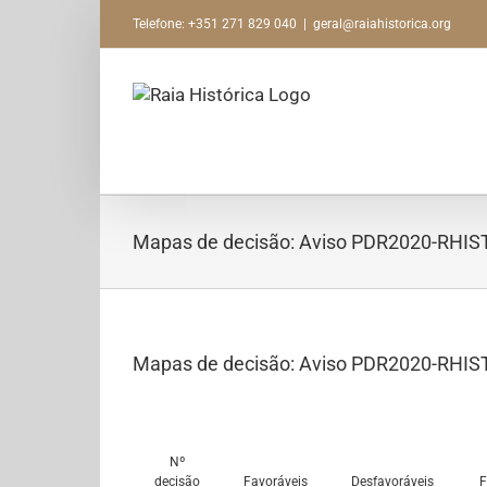
Skip
Telefone: +351 271 829 040
|
geral@raiahistorica.org
to
content
Mapas de decisão: Aviso PDR2020-RHI
Mapas de decisão: Aviso PDR2020-RHI
Nº
decisão
Favoráveis
Desfavoráveis
F