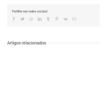
Partilhe nas redes sociais!
Facebook
Twitter
Reddit
LinkedIn
Tumblr
Pinterest
Vk
Email
(necessário
mas
não
publicado)
Artigos relacionados