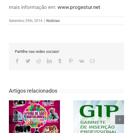
mais informação em:
www.progestur.net
Setembro 29th, 2014
|
Notícias
Partilhe nas redes sociais!
Facebook
Twitter
Reddit
LinkedIn
Tumblr
Pinterest
Vk
Email
(necessário
mas
não
publicado)
Artigos relacionados
GIP de Trancoso
reforça apoio ao
GIP Castelos do Côa —
a
emprego com mais de
Trancoso assegura
e
430 atendimentos no
continuidade até
6