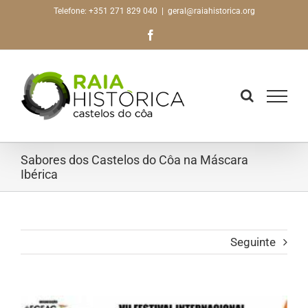
Skip
Telefone: +351 271 829 040
|
geral@raiahistorica.org
to
Facebook
content
Sabores dos Castelos do Côa na Máscara
Ibérica
Seguinte
View