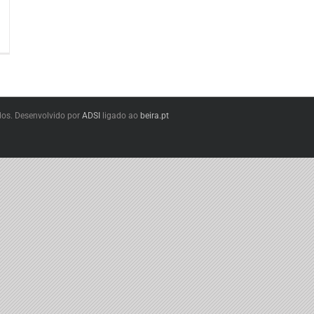
dos. Desenvolvido por
ADSI
ligado ao
beira.pt